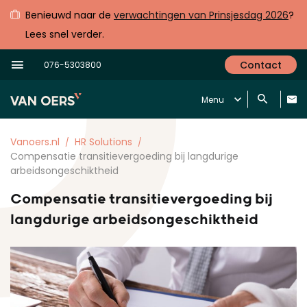
Benieuwd naar de
verwachtingen van Prinsjesdag 2026
?
Lees snel verder.
Contact
076-5303800
Menu
Vanoers.nl
HR Solutions
Compensatie transitievergoeding bij langdurige
arbeidsongeschiktheid
Compensatie transitievergoeding bij
langdurige arbeidsongeschiktheid