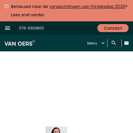
Benieuwd naar de
verwachtingen van Prinsjesdag 2026
?
Lees snel verder.
Contact
076-5303800
Menu
Het gaat niet meer zo goed met mijn
bedrijf of ik wil zelf met pensioen, wat
zijn mijn opties?