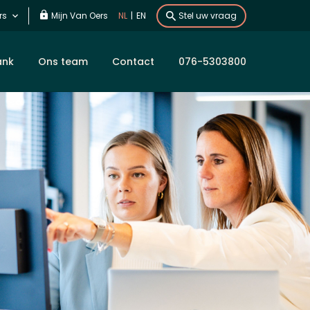
rs
Mijn Van Oers
NL
|
EN
Stel uw vraag
ank
Ons team
Contact
076-5303800