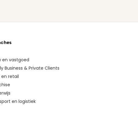
nches
 en vastgoed
ly Business & Private Clients
en retail
chise
rwijs
sport en logistiek