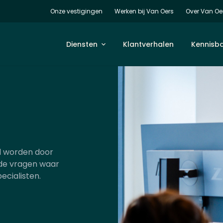
Onze vestigingen
Werken bij Van Oers
Over Van Oe
Diensten
Klantverhalen
Kennisb
ld worden door
 de vragen waar
cialisten.