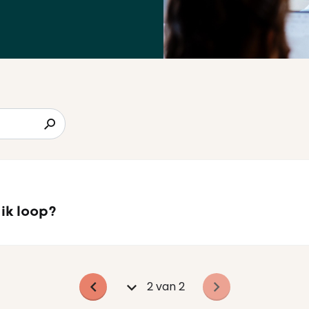
 ik loop?
2 van 2