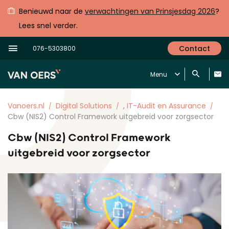
Benieuwd naar de
verwachtingen van Prinsjesdag 2026
?
Lees snel verder.
Contact
076-5303800
Menu
Vanoers.nl
Digital Solutions
,
IT-Audit en Assurance
Cbw (NIS2) Control Framework uitgebreid voor zorgsector
Cbw (NIS2) Control Framework
uitgebreid voor zorgsector