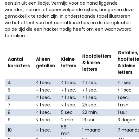
een zin uit een liedje. Vermijd voor de hand liggende
woorden, namen of opeenvolgende cijfers, aangezien deze
gemakkelijk te raden zijn. In onderstaande tabel illustreren
we het effect van het aantal karakters en de complexiteit
op de tijd die een hacker nodig heeft om een wachtwoord
te kraken.
Getallen,
Hoofdletters
Aantal
Alleen
Kleine
hooflette
& kleine
karakters
getallen
letters
& kleine
letters
letters
4
< 1 sec.
< 1 sec.
< 1 sec.
< 1 sec.
5
< 1 sec.
< 1 sec.
< 1 sec.
< 1 sec.
6
< 1 sec.
< 1 sec.
< 1 sec.
1 sec.
7
< 1 sec.
< 1 sec.
25 sec.
1 min.
8
< 1 sec.
5 sec.
22 min.
1 uur
9
< 1 sec.
2 min.
19 uur
3 dagen
58
10
< 1 sec.
1 maand
7 maand
min.