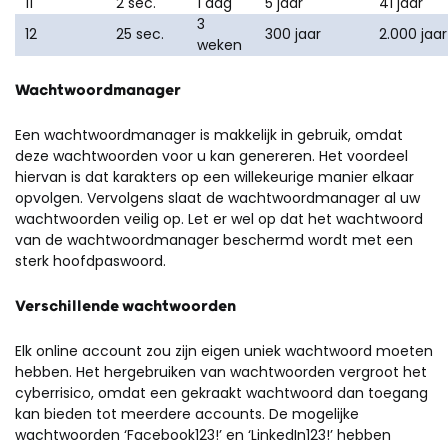
11
2 sec.
1 dag
5 jaar
41 jaar
3
12
25 sec.
300 jaar
2.000 jaar
weken
Wachtwoordmanager
Een wachtwoordmanager is makkelijk in gebruik, omdat
deze wachtwoorden voor u kan genereren. Het voordeel
hiervan is dat karakters op een willekeurige manier elkaar
opvolgen. Vervolgens slaat de wachtwoordmanager al uw
wachtwoorden veilig op. Let er wel op dat het wachtwoord
van de wachtwoordmanager beschermd wordt met een
sterk hoofdpaswoord.
Verschillende wachtwoorden
Elk online account zou zijn eigen uniek wachtwoord moeten
hebben. Het hergebruiken van wachtwoorden vergroot het
cyberrisico, omdat een gekraakt wachtwoord dan toegang
kan bieden tot meerdere accounts. De mogelijke
wachtwoorden ‘Facebook123!’ en ‘LinkedIn123!’ hebben