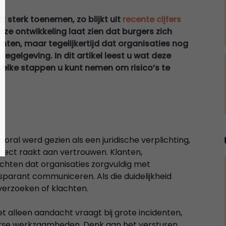
t sterk toenemen, zo blijkt uit
recente cijfers
ze ontwikkeling laat zien dat burgers zich
ten, maar tegelijkertijd dat organisaties nog
egelgeving. In dit artikel leest u wat deze
elke stappen u kunt nemen om risico’s te
oral werd gezien als een juridische verplichting,
rect raakt aan vertrouwen. Klanten,
ten dat organisaties zorgvuldig met
arant communiceren. Als die duidelijkheid
 verzoeken of klachten.
et alleen aandacht vraagt bij grote incidenten,
lijkse werkzaamheden. Denk aan het versturen