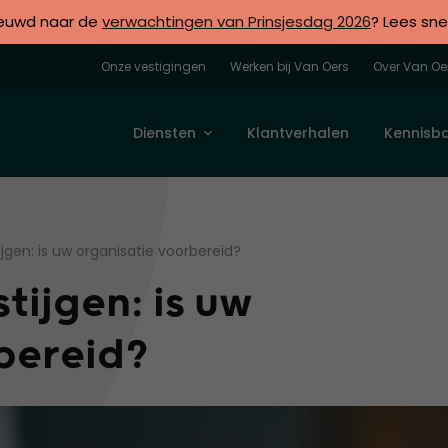
euwd naar de
verwachtingen van Prinsjesdag 2026
? Lees sne
Onze vestigingen
Werken bij Van Oers
Over Van Oe
Diensten
Klantverhalen
Kennisb
ijgen: is uw organisatie voorbereid?
tijgen: is uw
rbereid?