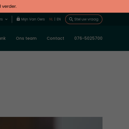
l verder.
rs
Mijn Van Oers
NL
|
EN
Stel uw vraag
ank
Ons team
Contact
076-5025700