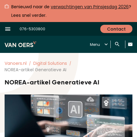
Benieuwd naar de
verwachtingen van Prinsjesdag 2026
?
Lees snel verder.
Contact
076-5303800
Menu
Vanoers.nl
Digital Solutions
NOREA-artikel Generatieve AI
NOREA-artikel Generatieve AI