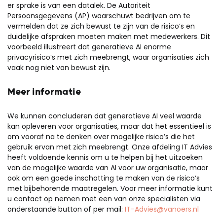
er sprake is van een datalek. De Autoriteit
Persoonsgegevens (AP) waarschuwt bedrijven om te
vermelden dat ze zich bewust te zijn van de risico’s en
duidelijke afspraken moeten maken met medewerkers. Dit
voorbeeld illustreert dat generatieve AI enorme
privacyrisico’s met zich meebrengt, waar organisaties zich
vaak nog niet van bewust zijn.
Meer informatie
We kunnen concluderen dat generatieve AI
veel waarde
kan opleveren voor organisaties, maar dat het
esse
n
tieel
is
om
vooraf
na te denken
over mogelijke risico’s die het
gebruik
ervan
met zich meebrengt
.
Onze afdeling IT Advies
heeft voldoende kennis om u te helpen
bij
het uitzoeken
van de mogelijke waarde van AI voor uw organisatie, maar
ook om een goede inschatting te maken van de risico’s
met bijbehorende
maatregelen. Voor meer informatie kunt
u
contact op nemen met een van onze specialisten
via
onderstaande button of per mail:
IT-Advies@vanoers.nl