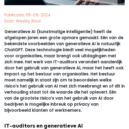
Publicatie: 05-09-2024
Door: Wesley Riool
Generatieve
AI
(kunstmatige intelligentie)
heeft de
afgelopen jaren
een grote opmars gemaakt.
Eén van de
bekendste voorbeelden van generatieve AI is natuurlijk
ChatGPT
.
Deze
technologie biedt veel mogelijkheden
voor organisaties,
maar
brengt ook uitdagingen met
zich mee.
Het
werk van IT-auditors
ver
ander
t
aanzienlijk
door het gebruik van
generatieve
AI, maar
het heeft ook
impact op het bestuur van organisaties. Het bestuur
moet namelijk in staat zijn om te beoordelen
welke
risico’s het gebruik van AI
met zich mee
brengt
en of dit in
verhouding staat tot de waarde die het oplevert.
Eén
van de grootste risico’s van het gebruik van AI door
bedrijven is
mogelijke
inbreuk op privacy van
bijvoorbeeld klanten of werknemers.
IT-auditors en generatieve AI