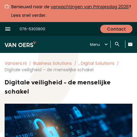
Benieuwd naar de
verwachtingen van Prinsjesdag 2026
?
Lees snel verder.
Contact
076-5303800
Menu
Vanoers.nl
Business Solutions
,
Digital Solutions
Digitale veiligheid – de menselijke schakel
Digitale veiligheid - de menselijke
schakel