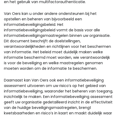
en het gebruik van multifactorauthenticatie.
Van Oer
s kan u onder andere ondersteunen
bij
het
opstellen
en beheren
van
bijvoorbeeld een
informatiebeveiligin
g
sbeleid
.
Het
informatiebeveiligingsbeleid vormt de basis voor
alle
informatiebeveiligingsmaatregelen binnen uw organisatie.
Dit document beschrijft de doelstellingen,
verantwoordelijkheden en richtlijnen voor het beschermen
van informatie. Het beleid moet duidelijk maken welke
informatie beschermd moet worden, wie verantwoordelijk
is voor de beveiliging en welke maatregelen genomen
moeten worden om de informatie te beschermen.
Daarnaast
kan Van Oers
ook e
e
n informatiebeveiliging
assessment uitvoeren
om uw risico’s op het gebied van
informatiebeveiliging, waaronder het beheren van toegang,
inzichtelijk
te mak
en
. Een
i
nformatiebeveiliging assessment
geeft uw
organisatie gedetailleerd inzicht in de effectiviteit
van de huidige beveiligingsmaatregelen, brengt
kwetsbaarheden en risico’s in kaart en maakt duidelijk waar