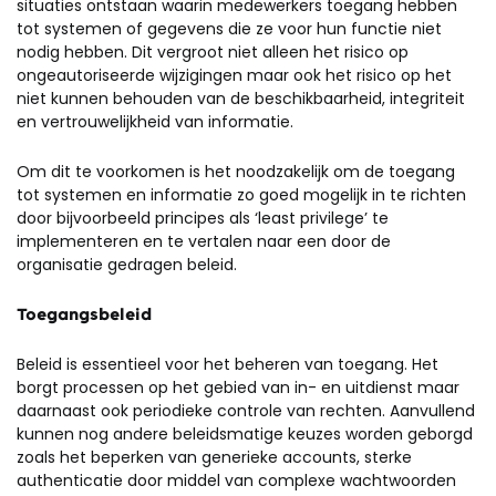
situaties
ontstaan
waarin medewerkers toegang hebben
tot systemen of gegevens die ze
voor hun functie niet
nodig hebben.
Dit vergroot niet alleen het risico
op
ongeautoriseerde wijzigingen maar ook
het risico op het
niet kunnen behouden van de beschikbaarheid, integriteit
en vertrouwelijkheid van informatie.
Om dit te voorkomen is het noodzakelijk om de toegang
tot systemen en informatie
zo
goed mogelijk in te richten
door bijvoorbeeld principes als
‘
leas
t
privilege’ te
implementeren e
n te vertalen naar een door de
organisatie gedragen beleid.
Toegangsbeleid
Beleid is essentieel voor het beheren van toegang. Het
borgt processen op het geb
ied
van in- en uitdienst maar
daarnaast ook periodieke controle van rechten. Aanvullend
kunnen nog andere be
leidsmatige keuzes worden geborgd
zoals het beperken van generieke accounts, sterke
authenticatie door middel van complexe wachtwoorden