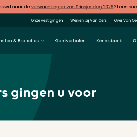
euwd naar de
verwachtingen van Prinsjesdag 2026
? Lees sne
Onze vestigingen
Werken bij Van Oers
Over Van Oe
nsten & Branches
Klantverhalen
Kennisbank
O
s gingen u voor