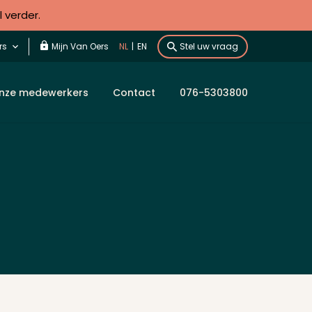
l verder.
rs
Mijn Van Oers
NL
|
EN
Stel uw vraag
nze medewerkers
Contact
076-5303800