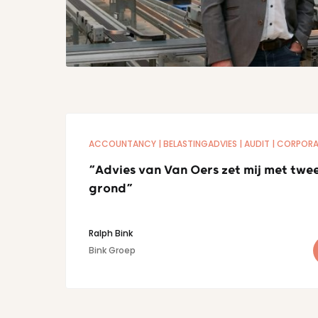
ACCOUNTANCY
BELASTINGADVIES
AUDIT
CORPORA
“Advies van Van Oers zet mij met twe
grond”
Ralph Bink
Bink Groep