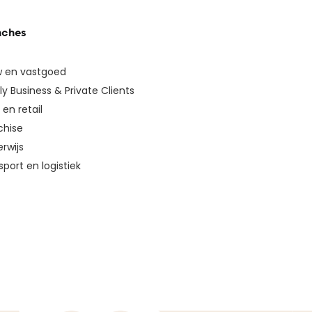
nches
 en vastgoed
ly Business & Private Clients
en retail
chise
rwijs
sport en logistiek