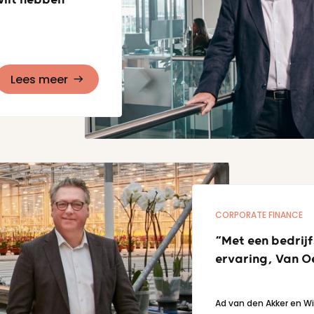
wilt hebben”
Lees meer
CORPORATE FINANCE
“Met een bedrij
ervaring, Van O
Ad van den Akker en W