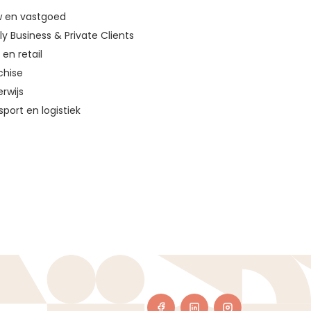
 en vastgoed
ly Business & Private Clients
en retail
chise
rwijs
sport en logistiek