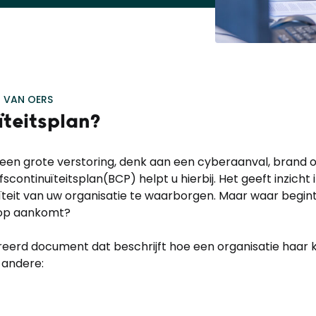
 VAN OERS
ïteitsplan
?
en grote verstoring, denk aan een cyberaanval, brand of l
scontinuïteitsplan(BCP) helpt u hierbij. Het geeft inzicht 
it van uw organisatie te waarborgen. Maar waar begint u
erop aankomt?
tureerd document dat beschrijft hoe een organisatie haar 
 andere: