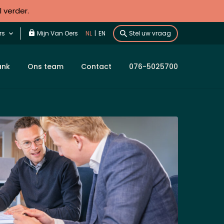
l verder.
rs
Mijn Van Oers
NL
|
EN
Stel uw vraag
ank
Ons team
Contact
076-5025700