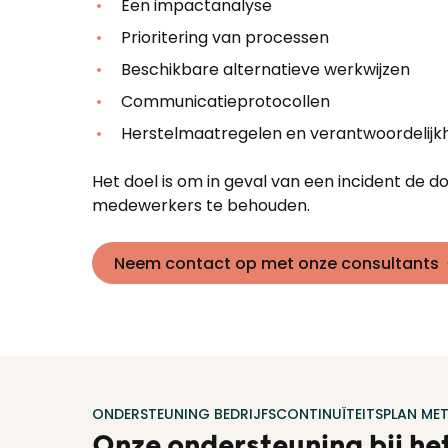
Een impactanalyse
Prioritering van processen
Beschikbare alternatieve werkwijzen
Communicatieprotocollen
Herstelmaatregelen en verantwoordelij
Het doel is om in geval van een incident de d
medewerkers te behouden.
Neem contact op met onze consultants
ONDERSTEUNING BEDRIJFSCONTINUÏTEITSPLAN
MET
Onze ondersteuning bij he