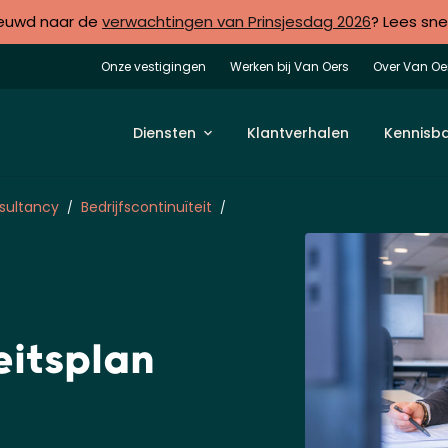
euwd naar de
verwachtingen van Prinsjesdag 2026
? Lees sne
Onze vestigingen
Werken bij Van Oers
Over Van Oe
Diensten
Klantverhalen
Kennisb
sultancy
Bedrijfscontinuïteit
eitsplan