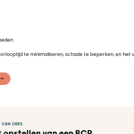
kheden
oorlooptijd te minimaliseren, schade te beperken, en het
 VAN OERS
t opstellen van een BCP