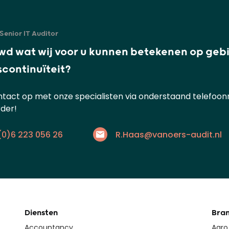
Senior IT Auditor
wd wat wij voor u kunnen betekenen op geb
scontinuïteit?
act op met onze specialisten via onderstaand telefoonn
der!
(0)6 223 056 26
R.Haas@vanoers-audit.nl
Diensten
Bra
Accountancy
Agro