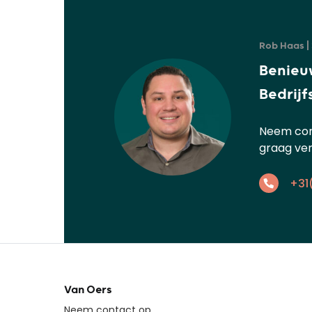
Rob Haas | 
Benieu
Bedrijf
Neem cont
graag ver
+31
Van Oers
Neem contact op