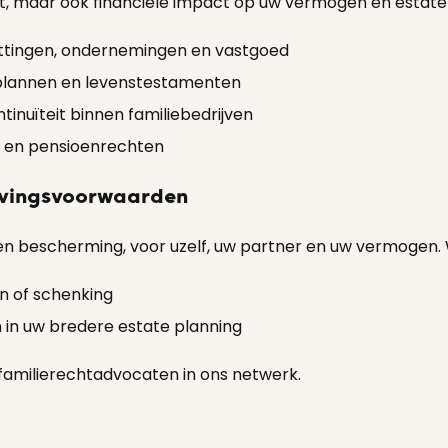
t, maar ook financiële impact op uw vermogen en estate pl
ezittingen, ondernemingen en vastgoed
splannen en levenstestamenten
nuïteit binnen familiebedrijven
 en pensioenrechten
evingsvoorwaarden
en bescherming, voor uzelf, uw partner en uw vermogen. W
en of schenking
 in uw bredere estate planning
amilierechtadvocaten in ons netwerk.