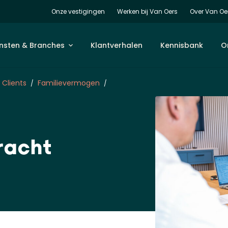
Onze vestigingen
Werken bij Van Oers
Over Van Oe
nsten & Branches
Klantverhalen
Kennisbank
O
 Clients
Familievermogen
racht