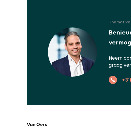
Thomas van
Benieu
vermog
Neem cont
graag ver
+31
Van Oers