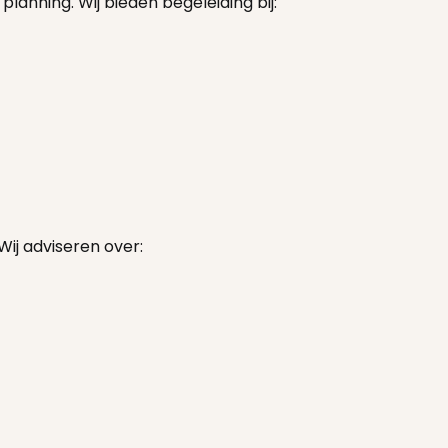
anning. Wij bieden begeleiding bij:
ij adviseren over: