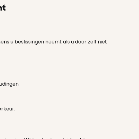
ht
s u beslissingen neemt als u daar zelf niet
oudingen
orkeur.