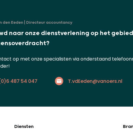
 den Eeden | Directeur accountancy
wd naar onze dienstverlening op het gebie
ensoverdracht?
act op met onze specialisten via onderstaand telefoonn
der!
(0)6 487 54 047
T.vdEeden@vanoers.nl
Diensten
Bra