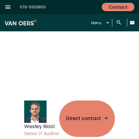
Contact
076-5303800
Menu
Hoe kan ik cyberincidenten tijdig
detecteren?
Direct contact
Wesley Riool
Senior IT Auditor