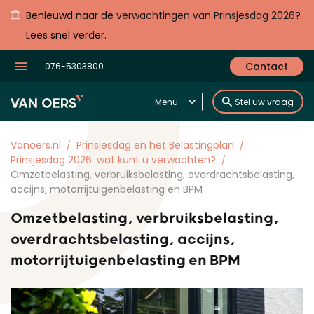
Benieuwd naar de
verwachtingen van Prinsjesdag 2026
?
Lees snel verder.
Contact
076-5303800
Menu
Stel uw vraag
Vanoers.nl
Prinsjesdag en het Belastingplan
Prinsjesdag 2026: wat kunt u verwachten?
Omzetbelasting, verbruiksbelasting, overdrachtsbelasting,
accijns, motorrijtuigenbelasting en BPM
Omzetbelasting, verbruiksbelasting,
overdrachtsbelasting, accijns,
motorrijtuigenbelasting en BPM