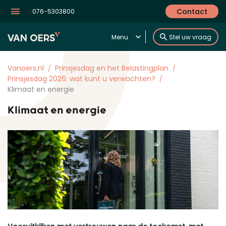
Contact
076-5303800
Menu
Stel uw vraag
Vanoers.nl
Prinsjesdag en het Belastingplan
Prinsjesdag 2026: wat kunt u verwachten?
Klimaat en energie
Klimaat en energie