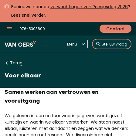
Benieuwd naar de
verwachtingen van Prinsjesdag 2026
?
Lees snel verder.
Contact
076-5303800
Menu
Stel uw vraag
Terug
Voor elkaar
Samen werken aan vertrouwen en
vooruitgang
We geloven in een cultuur waarin je gezien wordt, jezelf
kunt zijn en waarin we elkaar versterken. We staan naast
elkaar, luisteren met aandacht en zeggen wat we denken:
eerlijk, open en met respect. We discrimineren niet.