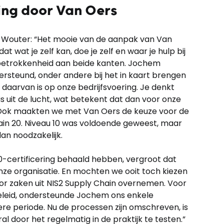
ng door Van Oers
. Wouter: “Het mooie van de aanpak van Van
t wat je zelf kan, doe je zelf en waar je hulp bij
r betrokkenheid aan beide kanten. Jochem
rsteund, onder andere bij het in kaart brengen
 daarvan is op onze bedrijfsvoering. Je denkt
is uit de lucht, wat betekent dat dan voor onze
 Ook maakten we met Van Oers de keuze voor de
hain 20. Niveau 10 was voldoende geweest, maar
an noodzakelijk.
0-certificering behaald hebben, vergroot dat
nze organisatie. En mochten we ooit toch kiezen
or zaken uit NIS2 Supply Chain overnemen. Voor
beleid, ondersteunde Jochem ons enkele
ere periode. Nu de processen zijn omschreven, is
l door het regelmatig in de praktijk te testen.”