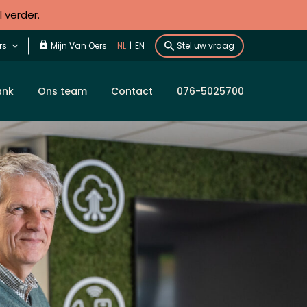
l verder.
rs
Mijn Van Oers
NL
|
EN
Stel uw vraag
ank
Ons team
Contact
076-5025700