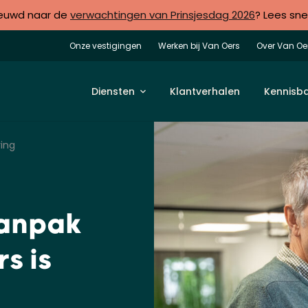
euwd naar de
verwachtingen van Prinsjesdag 2026
? Lees sne
Onze vestigingen
Werken bij Van Oers
Over Van Oe
Diensten
Klantverhalen
Kennisb
ing
aanpak
s is