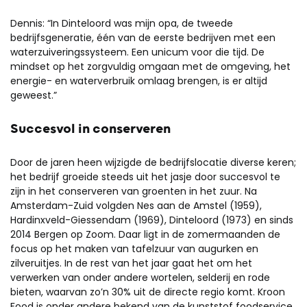
Dennis: “In Dinteloord was mijn opa, de tweede
bedrijfsgeneratie, één van de eerste bedrijven met een
waterzuiveringssysteem. Een unicum voor die tijd. De
mindset op het zorgvuldig omgaan met de omgeving, het
energie- en waterverbruik omlaag brengen, is er altijd
geweest.”
Succesvol in conserveren
Door de jaren heen wijzigde de bedrijfslocatie diverse keren;
het bedrijf groeide steeds uit het jasje door succesvol te
zijn in het conserveren van groenten in het zuur. Na
Amsterdam-Zuid volgden Nes aan de Amstel (1959),
Hardinxveld-Giessendam (1969), Dinteloord (1973) en sinds
2014 Bergen op Zoom. Daar ligt in de zomermaanden de
focus op het maken van tafelzuur van augurken en
zilveruitjes. In de rest van het jaar gaat het om het
verwerken van onder andere wortelen, selderij en rode
bieten, waarvan zo’n 30% uit de directe regio komt. Kroon
Food is onder andere bekend van de kunststof foodservice