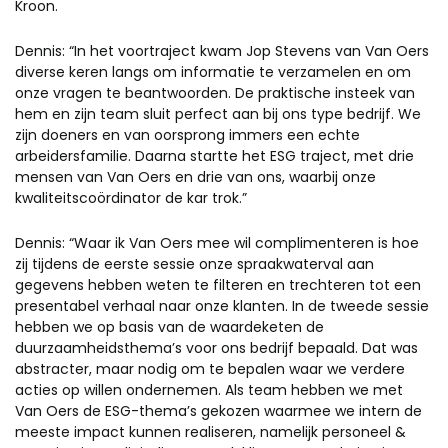
Kroon.
Dennis: “In het voortraject kwam Jop Stevens van Van Oers
diverse keren langs om informatie te verzamelen en om
onze vragen te beantwoorden. De praktische insteek van
hem en zijn team sluit perfect aan bij ons type bedrijf. We
zijn doeners en van oorsprong immers een echte
arbeidersfamilie. Daarna startte het ESG traject, met drie
mensen van Van Oers en drie van ons, waarbij onze
kwaliteitscoördinator de kar trok.”
Dennis: “Waar ik Van Oers mee wil complimenteren is hoe
zij tijdens de eerste sessie onze spraakwaterval aan
gegevens hebben weten te filteren en trechteren tot een
presentabel verhaal naar onze klanten. In de tweede sessie
hebben we op basis van de waardeketen de
duurzaamheidsthema’s voor ons bedrijf bepaald. Dat was
abstracter, maar nodig om te bepalen waar we verdere
acties op willen ondernemen. Als team hebben we met
Van Oers de ESG-thema’s gekozen waarmee we intern de
meeste impact kunnen realiseren, namelijk personeel &