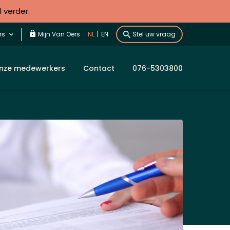
l verder.
rs
Mijn Van Oers
NL
|
EN
Stel uw vraag
nze medewerkers
Contact
076-5303800