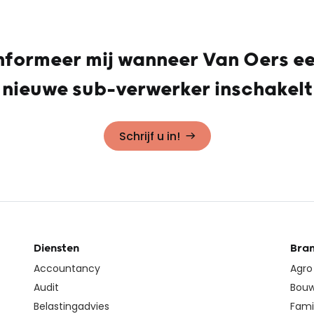
nformeer mij wanneer Van Oers e
nieuwe sub-verwerker inschakelt
Schrijf u in!
Diensten
Bra
Accountancy
Agro
Audit
Bouw
Belastingadvies
Fami