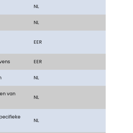
NL
NL
EER
vens
EER
n
NL
len van
NL
pecifieke
NL