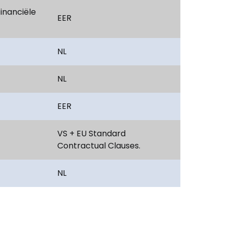
inanciële
EER
NL
NL
EER
VS + EU Standard
Contractual Clauses.
NL