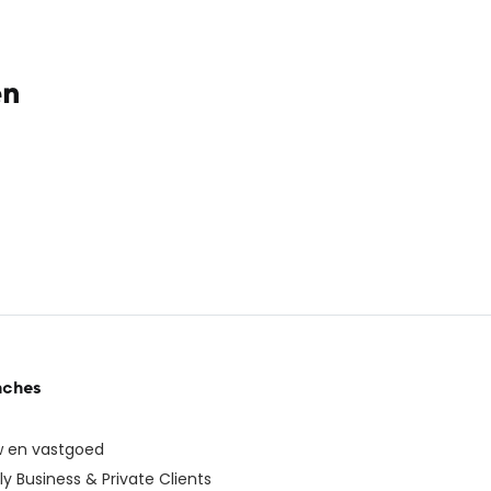
en
nches
 en vastgoed
ly Business & Private Clients