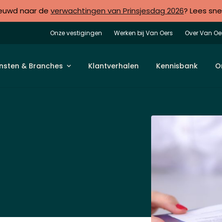
euwd naar de
verwachtingen van Prinsjesdag 2026
? Lees sne
Onze vestigingen
Werken bij Van Oers
Over Van Oe
nsten & Branches
Klantverhalen
Kennisbank
O